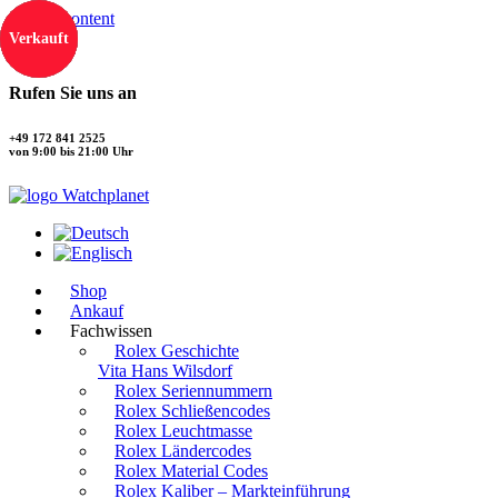
Skip to content
Verkauft
Verkauft
Verkauft
Verkauft
Rufen Sie uns an
+49 172 841 2525
von 9:00 bis 21:00 Uhr
Shop
Ankauf
Fachwissen
Rolex Geschichte
Vita Hans Wilsdorf
Rolex Seriennummern
Rolex Schließencodes
Rolex Leuchtmasse
Rolex Ländercodes
Rolex Material Codes
Rolex Kaliber – Markteinführung