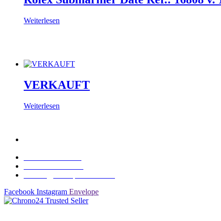
Weiterlesen
VERKAUFT
Weiterlesen
Kurfürstendamm 194
10707 Berlin
+49 172 841 2525
+49 89 578 68 680
kontakt@watchplanet24.com
Facebook
Instagram
Envelope