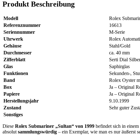
Produkt Beschreibung
Modell
Rolex Submarin
Referenznummer
16613
Seriennummer
M-Serie
Uhrwerk
Rolex Automat
Gehäuse
Stahl/Gold
Durchmesser
ca. 40 mm
Zifferblatt
Serti Dial Silbe
Glas
Saphirglas
Funktionen
Sekunden-, Stu
Band
Rolex Oyster mi
Box
Ja – Original 
Papiere
Ja – Original R
Herstellungsjahr
9.10.1999
Zustand
Sehr guter Zust
Sonstiges
Diese
Rolex Submariner „Sultan“ von 1999
befindet sich in einem
absolut
sammlungswürdig
– ein Exemplar, wie man es nur äußerst se