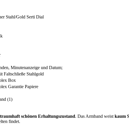
er Stahl/Gold Serti Dial
ik
r
nden, Minutenanzeige und Datum;
t Faltschließe Stahlgold
Rolex Box
olex Garantie Papiere
and (1)
traumhaft schönen Erhaltungszustand
. Das Armband weist
kaum S
lten findet.