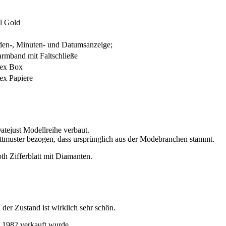
l Gold
den-, Minuten- und Datumsanzeige;
rmband mit Faltschließe
lex Box
lex Papiere
Datejust Modellreihe verbaut.
attmuster bezogen, dass ursprünglich aus der Modebranchen stammt.
h Zifferblatt mit Diamanten.
der Zustand ist wirklich sehr schön.
.1982 verkauft wurde.