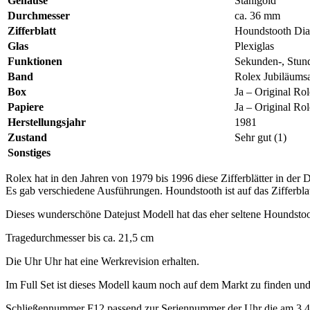
Gehäuse
Stahlgold
Durchmesser
ca. 36 mm
Zifferblatt
Houndstooth Dia
Glas
Plexiglas
Funktionen
Sekunden-, Stun
Band
Rolex Jubiläumsa
Box
Ja – Original Ro
Papiere
Ja – Original Ro
Herstellungsjahr
1981
Zustand
Sehr gut (1)
Sonstiges
Rolex hat in den Jahren von 1979 bis 1996 diese Zifferblätter in der 
Es gab verschiedene Ausführungen. Houndstooth ist auf das Zifferbl
Dieses wunderschöne Datejust Modell hat das eher seltene Houndstoot
Tragedurchmesser bis ca. 21,5 cm
Die Uhr Uhr hat eine Werkrevision erhalten.
Im Full Set ist dieses Modell kaum noch auf dem Markt zu finden und 
Schließennummer F12 passend zur Seriennummer der Uhr die am 3.4