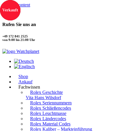
Skip to content
Verkauft
Verkauft
Verkauft
Verkauft
Rufen Sie uns an
+49 172 841 2525
von 9:00 bis 21:00 Uhr
Shop
Ankauf
Fachwissen
Rolex Geschichte
Vita Hans Wilsdorf
Rolex Seriennummern
Rolex Schließencodes
Rolex Leuchtmasse
Rolex Ländercodes
Rolex Material Codes
Rolex Kaliber – Markteinführung